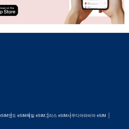
ation.
n scan
efits
팝업 닫기
SIM
인도 eSIM
독일 eSIM
그리스 eSIM
사우디아라비아 eSIM