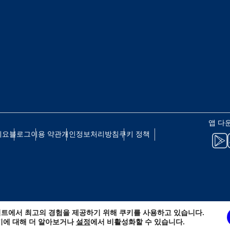
 - 일본 엔
EUR - 유로
 - 태국 바트
PHP - 필리핀 페소
 - 인도네시아 루피아
AUD - 호주 달러
앱 다
세요
블로그
이용 약관
개인정보처리방침
쿠키 정책
 - 캐나다 달러
GBP - 영국 파운드
D - 아랍에미리트 디르함
ILS - 이스라엘 신 셰켈
트에서 최고의 경험을 제공하기 위해 쿠키를 사용하고 있습니다.
 - 스위스 프랑
NZD - 뉴질랜드 달러
키에 대해 더 알아보거나
설정
에서 비활성화할 수 있습니다.