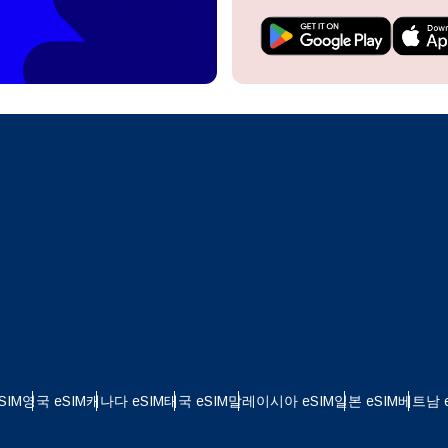
do I get my eSim?
계정을 계속 이용하거나 몇 초 만에 새로 만드세요.
 your eSIM, start by checking if your device supports eSIM
logy. Then, contact your mobile carrier to request an eSIM activ
ill provide you with a QR code or activation details that you ca
Apple
로 계속하기
er in your device settings. Once activated, you can enjoy the ben
한국어
M without needing a physical SIM card!
또는 이메일로 계속하기
통화 선택:
일
화 검색:
OTP 전송
 - 미국 달러
KRW - 대한민국 원
SIM
영국 eSIM
캐나다 eSIM
태국 eSIM
말레이시아 eSIM
일본 eSIM
베트남 e
 - 싱가포르 달러
TWD - 뉴 타이완 달러