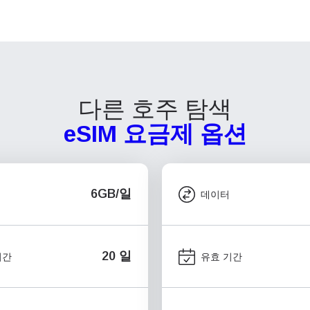
다른 호주 탐색
eSIM 요금제 옵션
6GB/일
데이터
20 일
기간
유효 기간