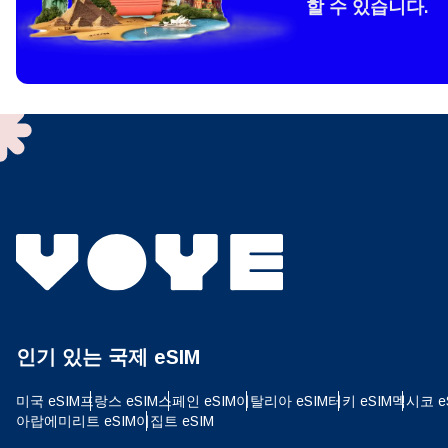
할 수 있습니다.
How 
To get
techno
They w
or ent
of eSI
결제
이메
결제통
인기 있는 국제 eSIM
USD
미국 eSIM
프랑스 eSIM
스페인 eSIM
이탈리아 eSIM
터키 eSIM
멕시코 e
아랍에미리트 eSIM
이집트 eSIM
SGD