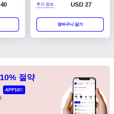
40
USD
27
추가 정보
장바구니 담기
10% 절약
요
APP10
.
팝업 닫기
팝업 닫기