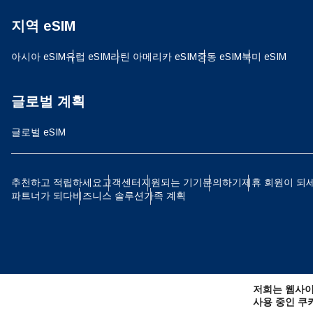
지역 eSIM
JPY
아시아 eSIM
유럽 ​​eSIM
라틴 아메리카 eSIM
중동 eSIM
북미 eSIM
THB
글로벌 계획
글로벌 eSIM
IDR
추천하고 적립하세요
고객센터
지원되는 기기
문의하기
제휴 회원이 되
파트너가 되다
비즈니스 솔루션
가족 계획
CAD
AE
저희는 웹사이
CHF
사용 중인 쿠