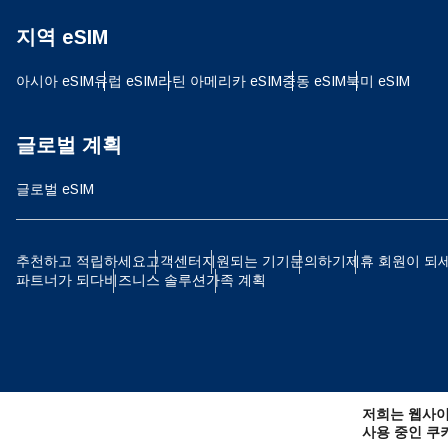
지역 eSIM
JPY
아시아 eSIM
유럽 ​​eSIM
라틴 아메리카 eSIM
중동 eSIM
북미 eSIM
THB
글로벌 계획
글로벌 eSIM
IDR
추천하고 적립하세요
고객센터
지원되는 기기
문의하기
제휴 회원이 되
파트너가 되다
비즈니스 솔루션
가족 계획
CAD
AE
저희는 웹사이
CHF
사용 중인 쿠