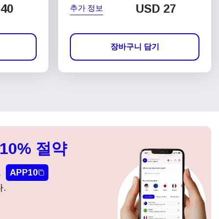
40
USD
27
추가 정보
장바구니 담기
10% 절약
요
APP10
.
팝업 닫기
팝업 닫기