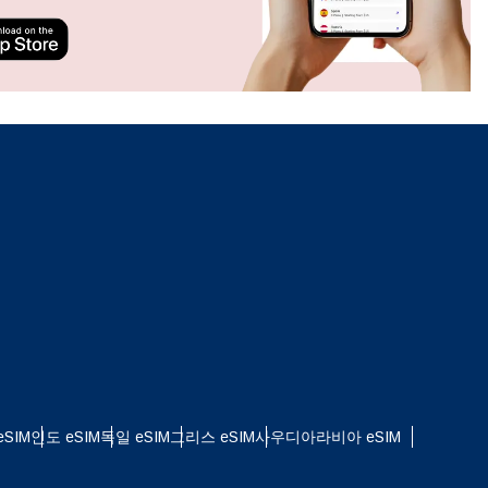
ation.
n scan
efits
팝업 닫기
SIM
인도 eSIM
독일 eSIM
그리스 eSIM
사우디아라비아 eSIM