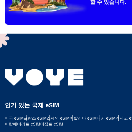
할 수 있습니다.
How 
To get
techno
They w
or ent
of eSI
결제
이메
결제통
인기 있는 국제 eSIM
USD
미국 eSIM
프랑스 eSIM
스페인 eSIM
이탈리아 eSIM
터키 eSIM
멕시코 e
아랍에미리트 eSIM
이집트 eSIM
SGD