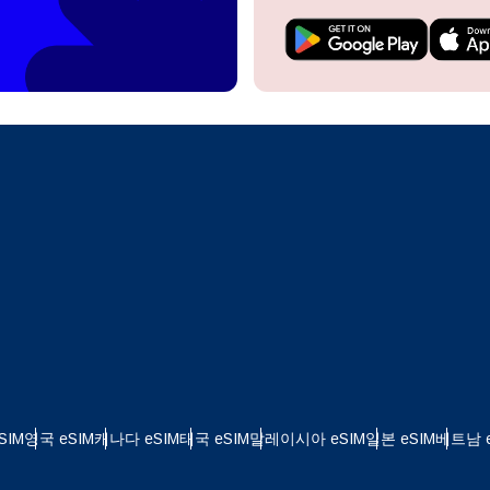
do I get my eSim?
계정을 계속 이용하거나 몇 초 만에 새로 만드세요.
 your eSIM, start by checking if your device supports eSIM
logy. Then, contact your mobile carrier to request an eSIM activ
ill provide you with a QR code or activation details that you ca
Apple
로 계속하기
er in your device settings. Once activated, you can enjoy the ben
한국어
M without needing a physical SIM card!
또는 이메일로 계속하기
통화 선택:
일
화 검색:
OTP 전송
 - 미국 달러
KRW - 대한민국 원
SIM
영국 eSIM
캐나다 eSIM
태국 eSIM
말레이시아 eSIM
일본 eSIM
베트남 e
 - 싱가포르 달러
TWD - 뉴 타이완 달러