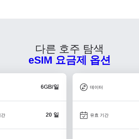
다른 호주 탐색
eSIM 요금제 옵션
6GB/일
데이터
20 일
기간
유효 기간