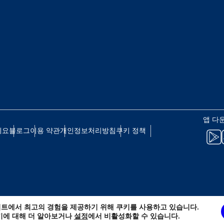
 - 일본 엔
EUR - 유로
 - 태국 바트
PHP - 필리핀 페소
 - 인도네시아 루피아
AUD - 호주 달러
앱 다
세요
블로그
이용 약관
개인정보처리방침
쿠키 정책
 - 캐나다 달러
GBP - 영국 파운드
D - 아랍에미리트 디르함
ILS - 이스라엘 신 셰켈
트에서 최고의 경험을 제공하기 위해 쿠키를 사용하고 있습니다.
 - 스위스 프랑
NZD - 뉴질랜드 달러
키에 대해 더 알아보거나
설정
에서 비활성화할 수 있습니다.