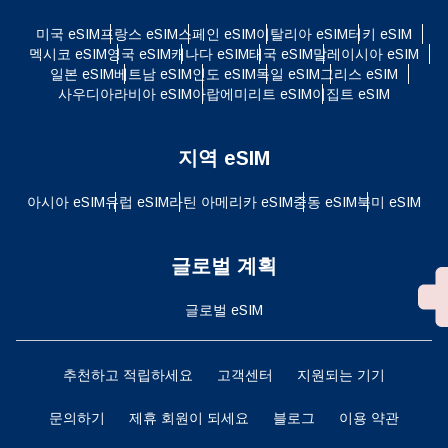
미국 eSIM
프랑스 eSIM
스페인 eSIM
이탈리아 eSIM
터키 eSIM
멕시코 eSIM
영국 eSIM
캐나다 eSIM
태국 eSIM
말레이시아 eSIM
일본 eSIM
베트남 eSIM
인도 eSIM
독일 eSIM
그리스 eSIM
사우디아라비아 eSIM
아랍에미리트 eSIM
이집트 eSIM
지역 eSIM
아시아 eSIM
유럽 ​​eSIM
라틴 아메리카 eSIM
중동 eSIM
북미 eSIM
글로벌 계획
글로벌 eSIM
추천하고 적립하세요
고객센터
지원되는 기기
문의하기
제휴 회원이 되세요
블로그
이용 약관