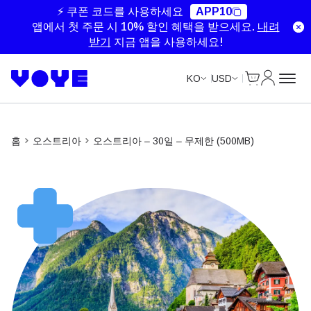
Unlimited Data
Unlimited Data
⚡ 쿠폰 코드를 사용하세요
APP10
앱에서 첫 주문 시 10% 할인 혜택을 받으세요.
내려
받기
지금 앱을 사용하세요!
Cart
내 계정
KO
USD
홈
오스트리아
오스트리아 – 30일 – 무제한 (500MB)