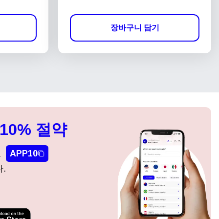
장바구니 담기
10% 절약
요
APP10
.
팝업 닫기
팝업 닫기