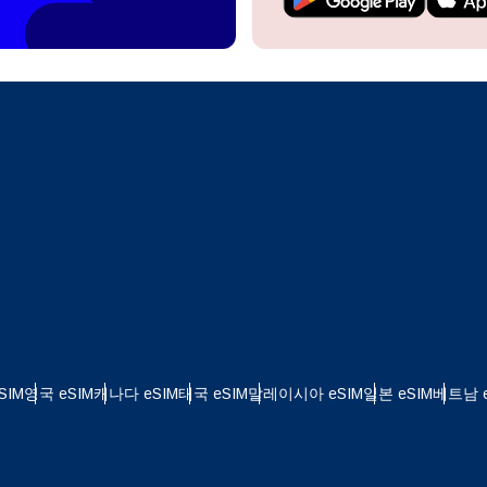
계정을 계속 이용하거나 몇 초 만에 새로 만드세요.
 your eSIM, start by checking if your device supports eSIM
logy. Then, contact your mobile carrier to request an eSIM activ
ill provide you with a QR code or activation details that you ca
Apple
로 계속하기
er in your device settings. Once activated, you can enjoy the ben
한국어
M without needing a physical SIM card!
또는 이메일로 계속하기
통화 선택:
일
화 검색:
OTP 전송
 - 미국 달러
KRW - 대한민국 원
SIM
영국 eSIM
캐나다 eSIM
태국 eSIM
말레이시아 eSIM
일본 eSIM
베트남 e
 - 싱가포르 달러
TWD - 뉴 타이완 달러