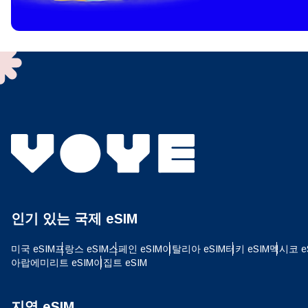
To get
techno
They w
or ent
of eSI
결제
이메
결제통
인기 있는 국제 eSIM
USD
미국 eSIM
프랑스 eSIM
스페인 eSIM
이탈리아 eSIM
터키 eSIM
멕시코 e
아랍에미리트 eSIM
이집트 eSIM
SGD
지역 eSIM