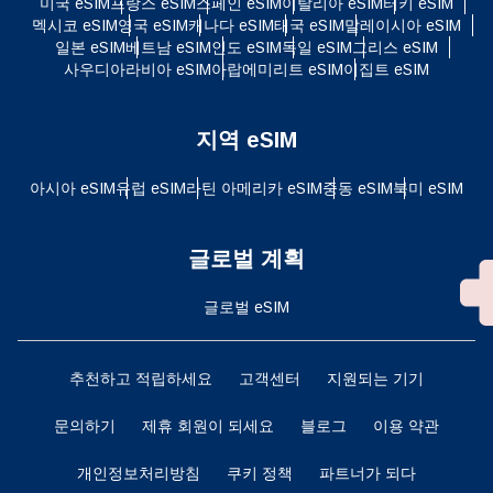
미국 eSIM
프랑스 eSIM
스페인 eSIM
이탈리아 eSIM
터키 eSIM
멕시코 eSIM
영국 eSIM
캐나다 eSIM
태국 eSIM
말레이시아 eSIM
일본 eSIM
베트남 eSIM
인도 eSIM
독일 eSIM
그리스 eSIM
사우디아라비아 eSIM
아랍에미리트 eSIM
이집트 eSIM
지역 eSIM
아시아 eSIM
유럽 ​​eSIM
라틴 아메리카 eSIM
중동 eSIM
북미 eSIM
글로벌 계획
글로벌 eSIM
추천하고 적립하세요
고객센터
지원되는 기기
문의하기
제휴 회원이 되세요
블로그
이용 약관
개인정보처리방침
쿠키 정책
파트너가 되다