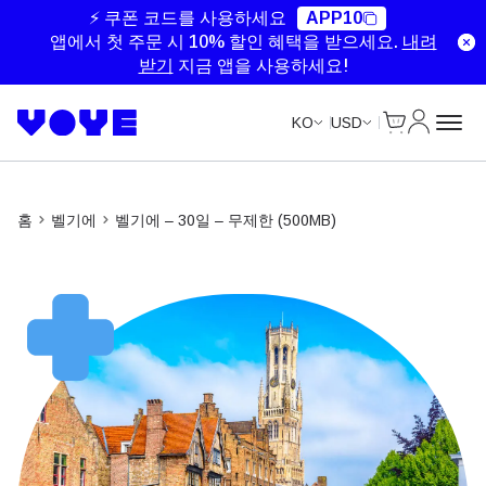
Unlimited Data
Unlimited Data
Unlimited Data
Unlimited Data
⚡ 쿠폰 코드를 사용하세요
APP10
앱에서 첫 주문 시 10% 할인 혜택을 받으세요.
내려
받기
지금 앱을 사용하세요!
Cart
내 계정
KO
USD
홈
벨기에
벨기에 – 30일 – 무제한 (500MB)