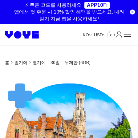
Unlimited Data
Unlimited Data
Unlimited Data
Unlimited Data
⚡ 쿠폰 코드를 사용하세요
APP10
앱에서 첫 주문 시 10% 할인 혜택을 받으세요.
내려
받기
지금 앱을 사용하세요!
Cart
내 계정
KO
USD
홈
벨기에
벨기에 – 30일 – 무제한 (6GB)