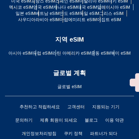
미국 eSIM
프랑스 eSIM
스페인 eSIM
이탈리아 eSIM
터키 eSIM
멕시코 eSIM
영국 eSIM
캐나다 eSIM
태국 eSIM
말레이시아 eSIM
일본 eSIM
베트남 eSIM
인도 eSIM
독일 eSIM
그리스 eSIM
사우디아라비아 eSIM
아랍에미리트 eSIM
이집트 eSIM
지역 eSIM
아시아 eSIM
유럽 ​​eSIM
라틴 아메리카 eSIM
중동 eSIM
북미 eSIM
글로벌 계획
글로벌 eSIM
추천하고 적립하세요
고객센터
지원되는 기기
문의하기
제휴 회원이 되세요
블로그
이용 약관
개인정보처리방침
쿠키 정책
파트너가 되다