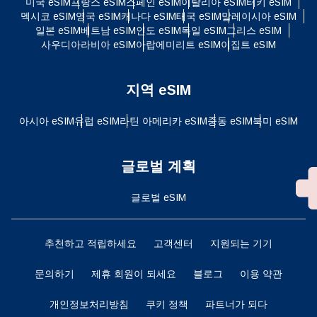
미국 eSIM
프랑스 eSIM
스페인 eSIM
이탈리아 eSIM
터키 eSIM
멕시코 eSIM
영국 eSIM
캐나다 eSIM
태국 eSIM
말레이시아 eSIM
일본 eSIM
베트남 eSIM
인도 eSIM
독일 eSIM
그리스 eSIM
사우디아라비아 eSIM
아랍에미리트 eSIM
이집트 eSIM
지역 eSIM
아시아 eSIM
유럽 ​​eSIM
라틴 아메리카 eSIM
중동 eSIM
북미 eSIM
글로벌 계획
글로벌 eSIM
추천하고 적립하세요
고객센터
지원되는 기기
문의하기
제휴 회원이 되세요
블로그
이용 약관
개인정보처리방침
쿠키 정책
파트너가 되다