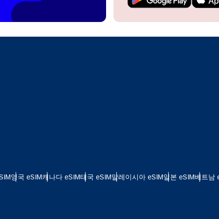
계정을 계속 이용하거나 몇 초 만에 새로 만드세요.
 your eSIM, start by checking if your device supports eSIM
logy. Then, contact your mobile carrier to request an eSIM activ
ill provide you with a QR code or activation details that you ca
Apple
로 계속하기
er in your device settings. Once activated, you can enjoy the ben
한국어
M without needing a physical SIM card!
또는 이메일로 계속하기
통화 선택:
일
화 검색:
OTP 전송
 - 미국 달러
KRW - 대한민국 원
SIM
영국 eSIM
캐나다 eSIM
태국 eSIM
말레이시아 eSIM
일본 eSIM
베트남 e
 - 싱가포르 달러
TWD - 뉴 타이완 달러