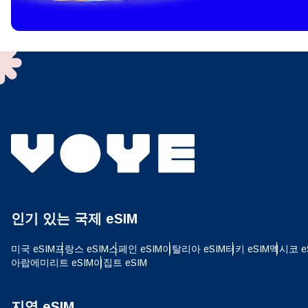
To get
techno
They w
or ent
of eSI
결제
이메
결제통
인기 있는 국제 eSIM
USD
미국 eSIM
프랑스 eSIM
스페인 eSIM
이탈리아 eSIM
터키 eSIM
멕시코 e
아랍에미리트 eSIM
이집트 eSIM
SGD
지역 eSIM