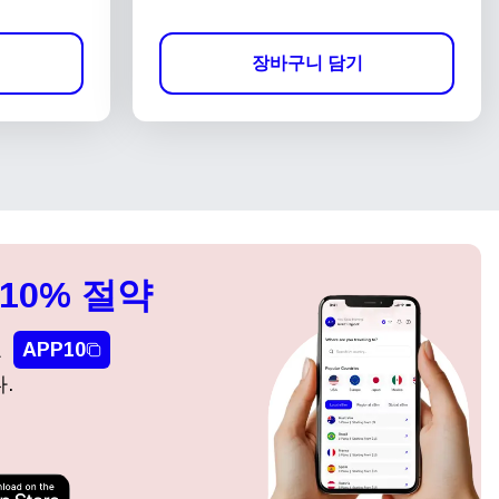
장바구니 담기
10% 절약
요
APP10
.
팝업 닫기
팝업 닫기