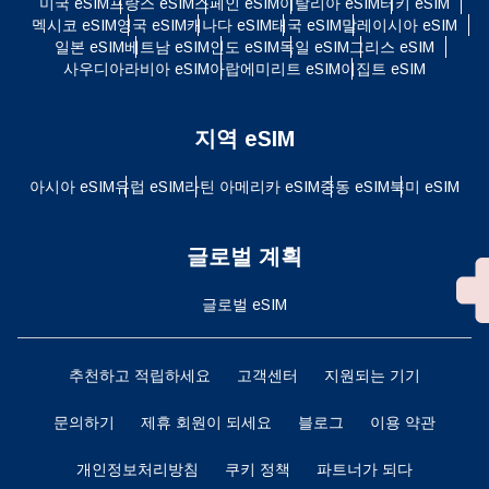
미국 eSIM
프랑스 eSIM
스페인 eSIM
이탈리아 eSIM
터키 eSIM
멕시코 eSIM
영국 eSIM
캐나다 eSIM
태국 eSIM
말레이시아 eSIM
일본 eSIM
베트남 eSIM
인도 eSIM
독일 eSIM
그리스 eSIM
사우디아라비아 eSIM
아랍에미리트 eSIM
이집트 eSIM
지역 eSIM
아시아 eSIM
유럽 ​​eSIM
라틴 아메리카 eSIM
중동 eSIM
북미 eSIM
글로벌 계획
글로벌 eSIM
추천하고 적립하세요
고객센터
지원되는 기기
문의하기
제휴 회원이 되세요
블로그
이용 약관
개인정보처리방침
쿠키 정책
파트너가 되다