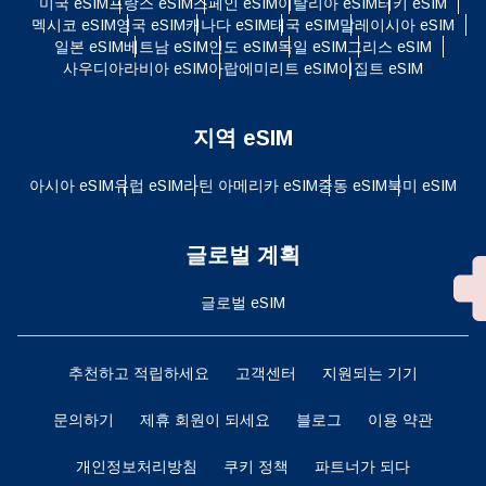
미국 eSIM
프랑스 eSIM
스페인 eSIM
이탈리아 eSIM
터키 eSIM
멕시코 eSIM
영국 eSIM
캐나다 eSIM
태국 eSIM
말레이시아 eSIM
일본 eSIM
베트남 eSIM
인도 eSIM
독일 eSIM
그리스 eSIM
사우디아라비아 eSIM
아랍에미리트 eSIM
이집트 eSIM
지역 eSIM
아시아 eSIM
유럽 ​​eSIM
라틴 아메리카 eSIM
중동 eSIM
북미 eSIM
글로벌 계획
글로벌 eSIM
추천하고 적립하세요
고객센터
지원되는 기기
문의하기
제휴 회원이 되세요
블로그
이용 약관
개인정보처리방침
쿠키 정책
파트너가 되다