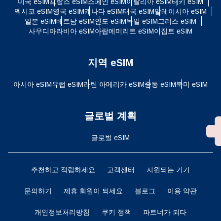
미국 eSIM
프랑스 eSIM
스페인 eSIM
이탈리아 eSIM
터키 eSIM
멕시코 eSIM
영국 eSIM
캐나다 eSIM
태국 eSIM
말레이시아 eSIM
일본 eSIM
베트남 eSIM
인도 eSIM
독일 eSIM
그리스 eSIM
사우디아라비아 eSIM
아랍에미리트 eSIM
이집트 eSIM
지역 eSIM
아시아 eSIM
유럽 ​​eSIM
라틴 아메리카 eSIM
중동 eSIM
북미 eSIM
글로벌 계획
글로벌 eSIM
추천하고 적립하세요
고객센터
지원되는 기기
문의하기
제휴 회원이 되세요
블로그
이용 약관
개인정보처리방침
쿠키 정책
파트너가 되다