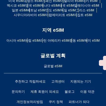
미국 eSIM
프랑스 eSIM
스페인 eSIM
이탈리아 eSIM
터키 eSIM
멕시코 eSIM
영국 eSIM
캐나다 eSIM
태국 eSIM
말레이시아 eSIM
일본 eSIM
베트남 eSIM
인도 eSIM
독일 eSIM
그리스 eSIM
사우디아라비아 eSIM
아랍에미리트 eSIM
이집트 eSIM
지역 eSIM
아시아 eSIM
유럽 ​​eSIM
라틴 아메리카 eSIM
중동 eSIM
북미 eSIM
글로벌 계획
글로벌 eSIM
추천하고 적립하세요
고객센터
지원되는 기기
문의하기
제휴 회원이 되세요
블로그
이용 약관
개인정보처리방침
쿠키 정책
파트너가 되다