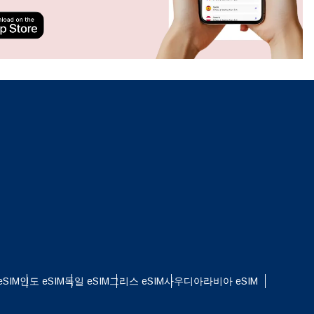
ation.
n scan
efits
팝업 닫기
SIM
인도 eSIM
독일 eSIM
그리스 eSIM
사우디아라비아 eSIM