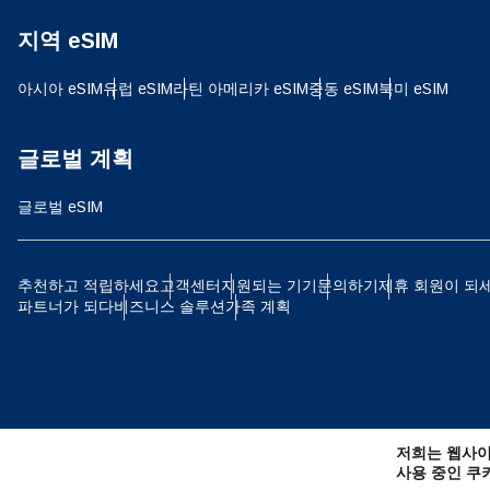
지역 eSIM
JPY
아시아 eSIM
유럽 ​​eSIM
라틴 아메리카 eSIM
중동 eSIM
북미 eSIM
THB
글로벌 계획
글로벌 eSIM
IDR
추천하고 적립하세요
고객센터
지원되는 기기
문의하기
제휴 회원이 되
파트너가 되다
비즈니스 솔루션
가족 계획
CAD
AE
저희는 웹사이
CHF
사용 중인 쿠