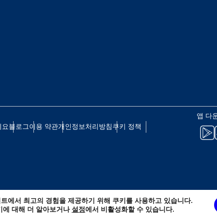
 - 일본 엔
EUR - 유로
 - 태국 바트
PHP - 필리핀 페소
 - 인도네시아 루피아
AUD - 호주 달러
앱 다
세요
블로그
이용 약관
개인정보처리방침
쿠키 정책
 - 캐나다 달러
GBP - 영국 파운드
D - 아랍에미리트 디르함
ILS - 이스라엘 신 셰켈
트에서 최고의 경험을 제공하기 위해 쿠키를 사용하고 있습니다.
 - 스위스 프랑
NZD - 뉴질랜드 달러
키에 대해 더 알아보거나
설정
에서 비활성화할 수 있습니다.