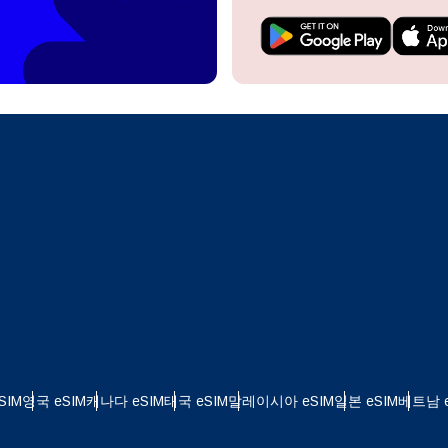
do I get my eSim?
계정을 계속 이용하거나 몇 초 만에 새로 만드세요.
 your eSIM, start by checking if your device supports eSIM
logy. Then, contact your mobile carrier to request an eSIM activ
ill provide you with a QR code or activation details that you ca
Apple
로 계속하기
er in your device settings. Once activated, you can enjoy the ben
한국어
M without needing a physical SIM card!
또는 이메일로 계속하기
통화 선택:
일
화 검색:
OTP 전송
 - 미국 달러
KRW - 대한민국 원
SIM
영국 eSIM
캐나다 eSIM
태국 eSIM
말레이시아 eSIM
일본 eSIM
베트남 e
 - 싱가포르 달러
TWD - 뉴 타이완 달러