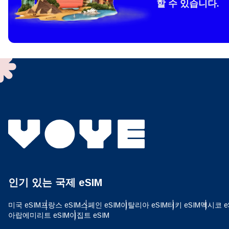
할 수 있습니다.
How 
To get
techno
They w
or ent
of eSI
결제
이메
결제통
인기 있는 국제 eSIM
USD
미국 eSIM
프랑스 eSIM
스페인 eSIM
이탈리아 eSIM
터키 eSIM
멕시코 e
아랍에미리트 eSIM
이집트 eSIM
SGD