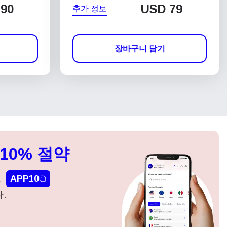
90
USD
79
추가 정보
장바구니 담기
10% 절약
요
APP10
.
팝업 닫기
팝업 닫기