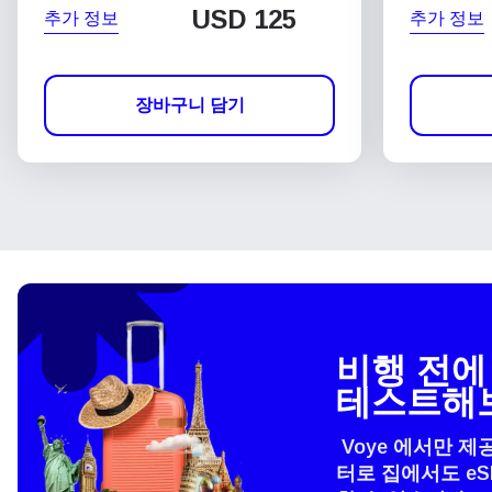
USD
125
추가 정보
추가 정보
장바구니 담기
비행 전에 
테스트해
Voye 에서만 제
터로 집에서도 e
언어