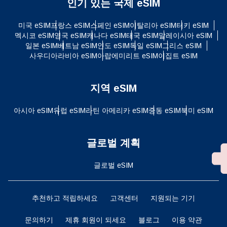
인기 있는 국제 eSIM
미국 eSIM
프랑스 eSIM
스페인 eSIM
이탈리아 eSIM
터키 eSIM
멕시코 eSIM
영국 eSIM
캐나다 eSIM
태국 eSIM
말레이시아 eSIM
일본 eSIM
베트남 eSIM
인도 eSIM
독일 eSIM
그리스 eSIM
사우디아라비아 eSIM
아랍에미리트 eSIM
이집트 eSIM
지역 eSIM
아시아 eSIM
유럽 ​​eSIM
라틴 아메리카 eSIM
중동 eSIM
북미 eSIM
글로벌 계획
글로벌 eSIM
추천하고 적립하세요
고객센터
지원되는 기기
문의하기
제휴 회원이 되세요
블로그
이용 약관