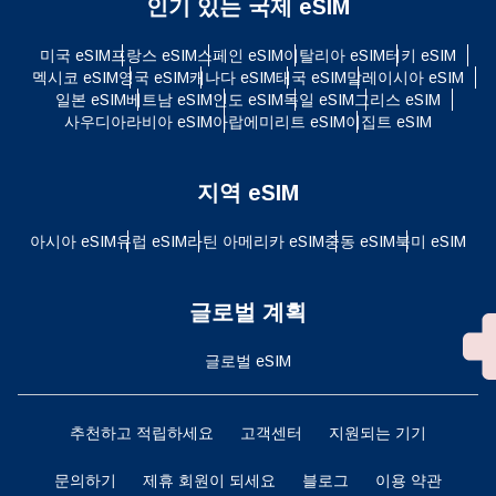
인기 있는 국제 eSIM
미국 eSIM
프랑스 eSIM
스페인 eSIM
이탈리아 eSIM
터키 eSIM
멕시코 eSIM
영국 eSIM
캐나다 eSIM
태국 eSIM
말레이시아 eSIM
일본 eSIM
베트남 eSIM
인도 eSIM
독일 eSIM
그리스 eSIM
사우디아라비아 eSIM
아랍에미리트 eSIM
이집트 eSIM
지역 eSIM
아시아 eSIM
유럽 ​​eSIM
라틴 아메리카 eSIM
중동 eSIM
북미 eSIM
글로벌 계획
글로벌 eSIM
추천하고 적립하세요
고객센터
지원되는 기기
문의하기
제휴 회원이 되세요
블로그
이용 약관