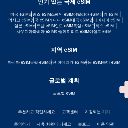
인기 있는 국제 eSIM
미국 eSIM
프랑스 eSIM
스페인 eSIM
이탈리아 eSIM
터키 eSIM
멕시코 eSIM
영국 eSIM
캐나다 eSIM
태국 eSIM
말레이시아 eSIM
일본 eSIM
베트남 eSIM
인도 eSIM
독일 eSIM
그리스 eSIM
사우디아라비아 eSIM
아랍에미리트 eSIM
이집트 eSIM
지역 eSIM
아시아 eSIM
유럽 ​​eSIM
라틴 아메리카 eSIM
중동 eSIM
북미 eSIM
글로벌 계획
글로벌 eSIM
추천하고 적립하세요
고객센터
지원되는 기기
문의하기
제휴 회원이 되세요
블로그
이용 약관