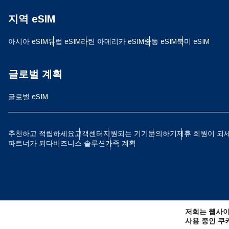
지역 eSIM
JPY
아시아 eSIM
유럽 ​​eSIM
라틴 아메리카 eSIM
중동 eSIM
북미 eSIM
THB
글로벌 계획
글로벌 eSIM
IDR
추천하고 적립하세요
고객센터
지원되는 기기
문의하기
제휴 회원이 되
파트너가 되다
비즈니스 솔루션
가족 계획
CAD
AE
저희는 웹사이
CHF
사용 중인 쿠