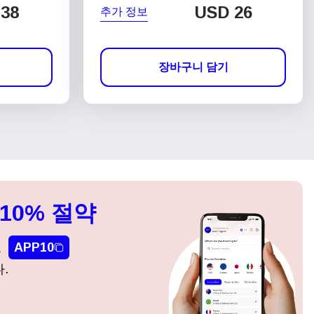
38
USD
26
추가 정보
장바구니 담기
10% 절약
요
APP10
.
팝업 닫기
팝업 닫기