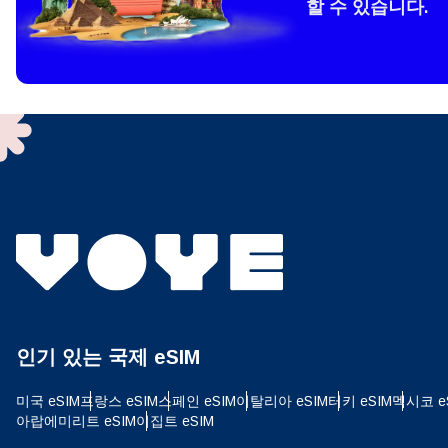
할 수 있습니다.
How 
To get
techno
They w
or ent
of eSI
결제
이메
결제통
인기 있는 국제 eSIM
USD
미국 eSIM
프랑스 eSIM
스페인 eSIM
이탈리아 eSIM
터키 eSIM
멕시코 e
아랍에미리트 eSIM
이집트 eSIM
SGD