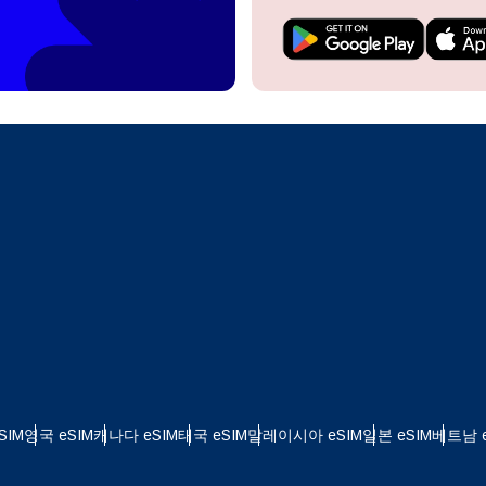
do I get my eSim?
계정을 계속 이용하거나 몇 초 만에 새로 만드세요.
 your eSIM, start by checking if your device supports eSIM
logy. Then, contact your mobile carrier to request an eSIM activ
ill provide you with a QR code or activation details that you ca
Apple
로 계속하기
er in your device settings. Once activated, you can enjoy the ben
한국어
M without needing a physical SIM card!
또는 이메일로 계속하기
통화 선택:
일
화 검색:
OTP 전송
 - 미국 달러
KRW - 대한민국 원
SIM
영국 eSIM
캐나다 eSIM
태국 eSIM
말레이시아 eSIM
일본 eSIM
베트남 e
 - 싱가포르 달러
TWD - 뉴 타이완 달러