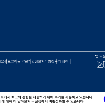
 - 일본 엔
EUR - 유로
 - 태국 바트
PHP - 필리핀 페소
 - 인도네시아 루피아
AUD - 호주 달러
앱 다
세요
블로그
이용 약관
개인정보처리방침
쿠키 정책
 - 캐나다 달러
GBP - 영국 파운드
D - 아랍에미리트 디르함
ILS - 이스라엘 신 셰켈
트에서 최고의 경험을 제공하기 위해 쿠키를 사용하고 있습니다.
 - 스위스 프랑
NZD - 뉴질랜드 달러
키에 대해 더 알아보거나
설정
에서 비활성화할 수 있습니다.