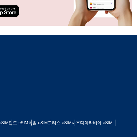
ation.
n scan
efits
팝업 닫기
SIM
인도 eSIM
독일 eSIM
그리스 eSIM
사우디아라비아 eSIM