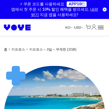
Unlimited Data
Unlimited Data
Unlimited Data
⚡ 쿠폰 코드를 사용하세요
APP10
앱에서 첫 주문 시 10% 할인 혜택을 받으세요.
내려
받기
지금 앱을 사용하세요!
Cart
내 계정
KO
USD
홈
키프로스
키프로스 – 3일 – 무제한 (2GB)