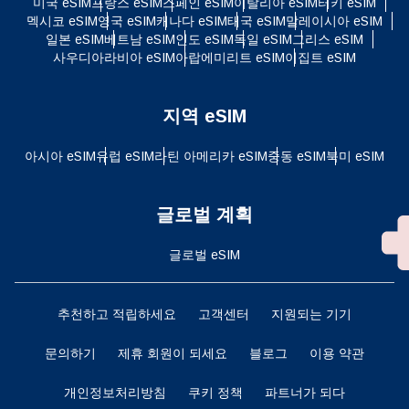
미국 eSIM
프랑스 eSIM
스페인 eSIM
이탈리아 eSIM
터키 eSIM
멕시코 eSIM
영국 eSIM
캐나다 eSIM
태국 eSIM
말레이시아 eSIM
일본 eSIM
베트남 eSIM
인도 eSIM
독일 eSIM
그리스 eSIM
사우디아라비아 eSIM
아랍에미리트 eSIM
이집트 eSIM
지역 eSIM
아시아 eSIM
유럽 ​​eSIM
라틴 아메리카 eSIM
중동 eSIM
북미 eSIM
글로벌 계획
글로벌 eSIM
추천하고 적립하세요
고객센터
지원되는 기기
문의하기
제휴 회원이 되세요
블로그
이용 약관
개인정보처리방침
쿠키 정책
파트너가 되다