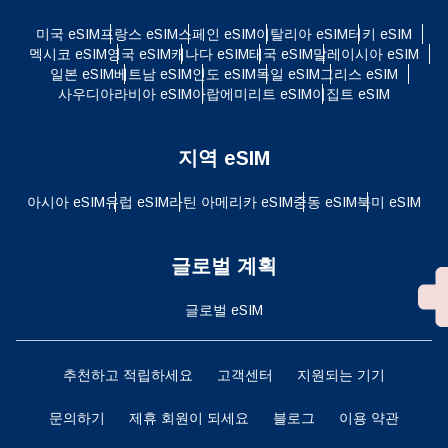
미국 eSIM
프랑스 eSIM
스페인 eSIM
이탈리아 eSIM
터키 eSIM
멕시코 eSIM
영국 eSIM
캐나다 eSIM
태국 eSIM
말레이시아 eSIM
일본 eSIM
베트남 eSIM
인도 eSIM
독일 eSIM
그리스 eSIM
사우디아라비아 eSIM
아랍에미리트 eSIM
이집트 eSIM
지역 eSIM
아시아 eSIM
유럽 ​​eSIM
라틴 아메리카 eSIM
중동 eSIM
북미 eSIM
글로벌 계획
글로벌 eSIM
추천하고 적립하세요
고객센터
지원되는 기기
문의하기
제휴 회원이 되세요
블로그
이용 약관