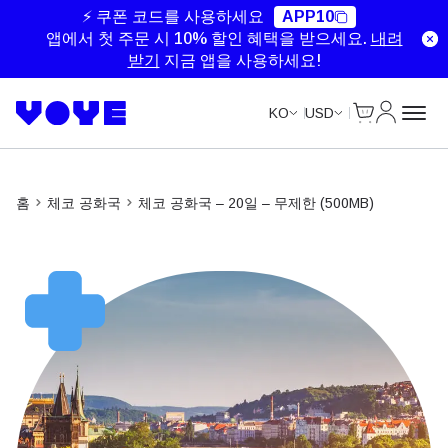
Unlimited Data
Unlimited Data
Unlimited Data
⚡ 쿠폰 코드를 사용하세요
APP10
앱에서 첫 주문 시 10% 할인 혜택을 받으세요.
내려
받기
지금 앱을 사용하세요!
Cart
내 계정
KO
USD
홈
체코 공화국
체코 공화국 – 20일 – 무제한 (500MB)