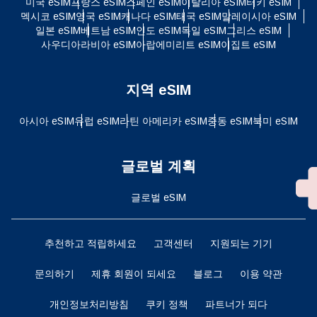
미국 eSIM
프랑스 eSIM
스페인 eSIM
이탈리아 eSIM
터키 eSIM
멕시코 eSIM
영국 eSIM
캐나다 eSIM
태국 eSIM
말레이시아 eSIM
일본 eSIM
베트남 eSIM
인도 eSIM
독일 eSIM
그리스 eSIM
사우디아라비아 eSIM
아랍에미리트 eSIM
이집트 eSIM
지역 eSIM
아시아 eSIM
유럽 ​​eSIM
라틴 아메리카 eSIM
중동 eSIM
북미 eSIM
글로벌 계획
글로벌 eSIM
추천하고 적립하세요
고객센터
지원되는 기기
문의하기
제휴 회원이 되세요
블로그
이용 약관
개인정보처리방침
쿠키 정책
파트너가 되다