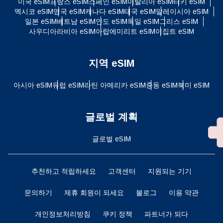
미국 eSIM
프랑스 eSIM
스페인 eSIM
이탈리아 eSIM
터키 eSIM
멕시코 eSIM
영국 eSIM
캐나다 eSIM
태국 eSIM
말레이시아 eSIM
일본 eSIM
베트남 eSIM
인도 eSIM
독일 eSIM
그리스 eSIM
사우디아라비아 eSIM
아랍에미리트 eSIM
이집트 eSIM
지역 eSIM
아시아 eSIM
유럽 ​​eSIM
라틴 아메리카 eSIM
중동 eSIM
북미 eSIM
글로벌 계획
글로벌 eSIM
추천하고 적립하세요
고객센터
지원되는 기기
문의하기
제휴 회원이 되세요
블로그
이용 약관
개인정보처리방침
쿠키 정책
파트너가 되다