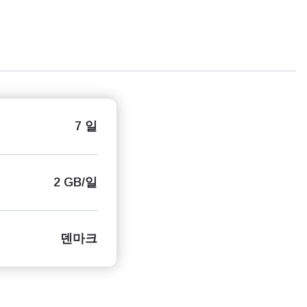
7 일
2 GB/일
덴마크