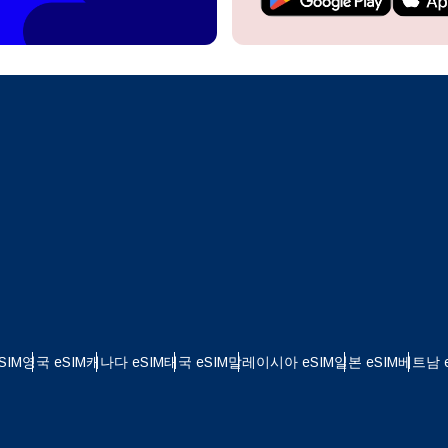
계정을 계속 이용하거나 몇 초 만에 새로 만드세요.
 your eSIM, start by checking if your device supports eSIM
logy. Then, contact your mobile carrier to request an eSIM activ
ill provide you with a QR code or activation details that you ca
Apple
로 계속하기
er in your device settings. Once activated, you can enjoy the ben
한국어
M without needing a physical SIM card!
또는 이메일로 계속하기
통화 선택:
일
화 검색:
OTP 전송
 - 미국 달러
KRW - 대한민국 원
SIM
영국 eSIM
캐나다 eSIM
태국 eSIM
말레이시아 eSIM
일본 eSIM
베트남 e
 - 싱가포르 달러
TWD - 뉴 타이완 달러