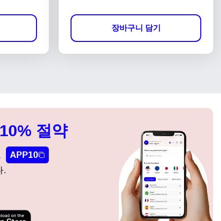
장바구니 담기
10% 절약
요
APP10
.
팝업 닫기
팝업 닫기