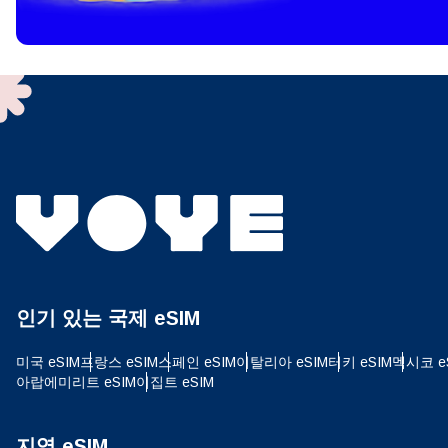
To get
techno
They w
or ent
of eSI
결제
이메
결제통
인기 있는 국제 eSIM
USD
미국 eSIM
프랑스 eSIM
스페인 eSIM
이탈리아 eSIM
터키 eSIM
멕시코 e
아랍에미리트 eSIM
이집트 eSIM
SGD
지역 eSIM