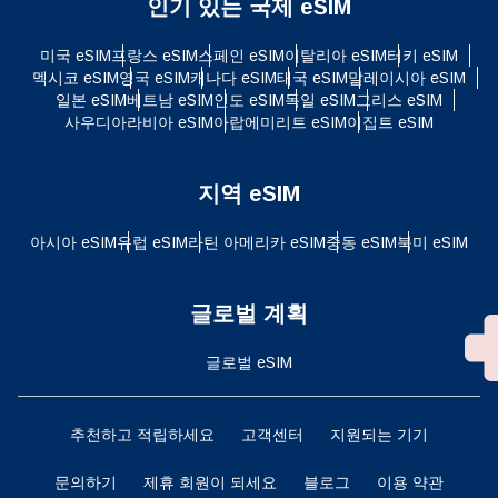
인기 있는 국제 eSIM
미국 eSIM
프랑스 eSIM
스페인 eSIM
이탈리아 eSIM
터키 eSIM
멕시코 eSIM
영국 eSIM
캐나다 eSIM
태국 eSIM
말레이시아 eSIM
일본 eSIM
베트남 eSIM
인도 eSIM
독일 eSIM
그리스 eSIM
사우디아라비아 eSIM
아랍에미리트 eSIM
이집트 eSIM
지역 eSIM
아시아 eSIM
유럽 ​​eSIM
라틴 아메리카 eSIM
중동 eSIM
북미 eSIM
글로벌 계획
글로벌 eSIM
추천하고 적립하세요
고객센터
지원되는 기기
문의하기
제휴 회원이 되세요
블로그
이용 약관