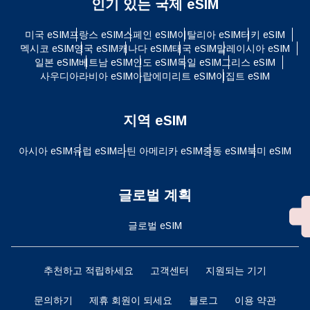
인기 있는 국제 eSIM
미국 eSIM
프랑스 eSIM
스페인 eSIM
이탈리아 eSIM
터키 eSIM
멕시코 eSIM
영국 eSIM
캐나다 eSIM
태국 eSIM
말레이시아 eSIM
일본 eSIM
베트남 eSIM
인도 eSIM
독일 eSIM
그리스 eSIM
사우디아라비아 eSIM
아랍에미리트 eSIM
이집트 eSIM
지역 eSIM
아시아 eSIM
유럽 ​​eSIM
라틴 아메리카 eSIM
중동 eSIM
북미 eSIM
글로벌 계획
글로벌 eSIM
추천하고 적립하세요
고객센터
지원되는 기기
문의하기
제휴 회원이 되세요
블로그
이용 약관