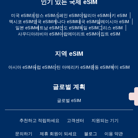
인기 있는 국제 eSIM
미국 eSIM
프랑스 eSIM
스페인 eSIM
이탈리아 eSIM
터키 eSIM
멕시코 eSIM
영국 eSIM
캐나다 eSIM
태국 eSIM
말레이시아 eSIM
일본 eSIM
베트남 eSIM
인도 eSIM
독일 eSIM
그리스 eSIM
사우디아라비아 eSIM
아랍에미리트 eSIM
이집트 eSIM
지역 eSIM
아시아 eSIM
유럽 ​​eSIM
라틴 아메리카 eSIM
중동 eSIM
북미 eSIM
글로벌 계획
글로벌 eSIM
추천하고 적립하세요
고객센터
지원되는 기기
문의하기
제휴 회원이 되세요
블로그
이용 약관