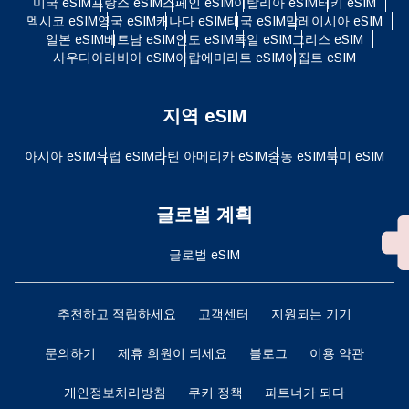
미국 eSIM
프랑스 eSIM
스페인 eSIM
이탈리아 eSIM
터키 eSIM
멕시코 eSIM
영국 eSIM
캐나다 eSIM
태국 eSIM
말레이시아 eSIM
일본 eSIM
베트남 eSIM
인도 eSIM
독일 eSIM
그리스 eSIM
사우디아라비아 eSIM
아랍에미리트 eSIM
이집트 eSIM
지역 eSIM
아시아 eSIM
유럽 ​​eSIM
라틴 아메리카 eSIM
중동 eSIM
북미 eSIM
글로벌 계획
글로벌 eSIM
추천하고 적립하세요
고객센터
지원되는 기기
문의하기
제휴 회원이 되세요
블로그
이용 약관
개인정보처리방침
쿠키 정책
파트너가 되다