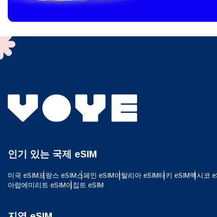
To get
techno
They w
or ent
of eSI
결제
이메
결제통
인기 있는 국제 eSIM
USD
미국 eSIM
프랑스 eSIM
스페인 eSIM
이탈리아 eSIM
터키 eSIM
멕시코 e
아랍에미리트 eSIM
이집트 eSIM
SGD
지역 eSIM