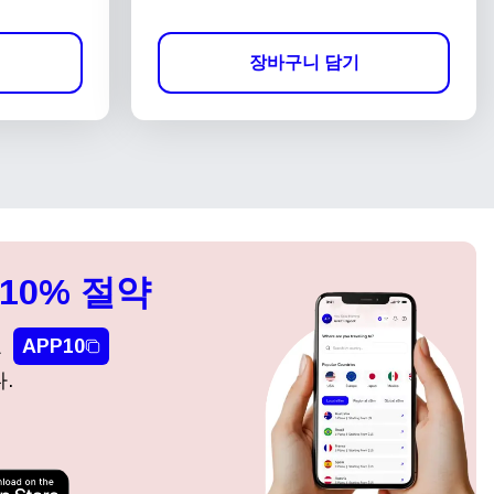
장바구니 담기
10% 절약
요
APP10
.
팝업 닫기
팝업 닫기