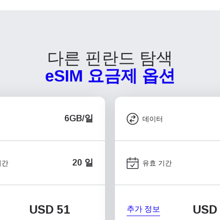
다른 핀란드 탐색
eSIM 요금제 옵션
6GB/일
데이터
20 일
기간
유효 기간
USD
51
USD
추가 정보