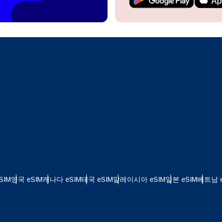
계정을 계속 이용하거나 몇 초 만에 새로 만드세요.
 your eSIM, start by checking if your device supports eSIM
logy. Then, contact your mobile carrier to request an eSIM activ
ill provide you with a QR code or activation details that you ca
Apple
로 계속하기
er in your device settings. Once activated, you can enjoy the ben
한국어
M without needing a physical SIM card!
또는 이메일로 계속하기
통화 선택:
일
화 검색:
OTP 전송
 - 미국 달러
KRW - 대한민국 원
SIM
영국 eSIM
캐나다 eSIM
태국 eSIM
말레이시아 eSIM
일본 eSIM
베트남 e
 - 싱가포르 달러
TWD - 뉴 타이완 달러