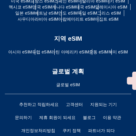
미국 eSIM
프랑스 eSIM
스페인 eSIM
이탈리아 eSIM
터키 eSIM
멕시코 eSIM
영국 eSIM
캐나다 eSIM
태국 eSIM
말레이시아 eSIM
일본 eSIM
베트남 eSIM
인도 eSIM
독일 eSIM
그리스 eSIM
사우디아라비아 eSIM
아랍에미리트 eSIM
이집트 eSIM
지역 eSIM
아시아 eSIM
유럽 ​​eSIM
라틴 아메리카 eSIM
중동 eSIM
북미 eSIM
글로벌 계획
글로벌 eSIM
추천하고 적립하세요
고객센터
지원되는 기기
문의하기
제휴 회원이 되세요
블로그
이용 약관
개인정보처리방침
쿠키 정책
파트너가 되다