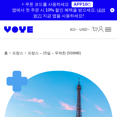
Unlimited Data
Unlimited Data
⚡ 쿠폰 코드를 사용하세요
APP10
앱에서 첫 주문 시 10% 할인 혜택을 받으세요.
내려
받기
지금 앱을 사용하세요!
Cart
내 계정
KO
USD
홈
프랑스
프랑스 – 15일 – 무제한 (500MB)