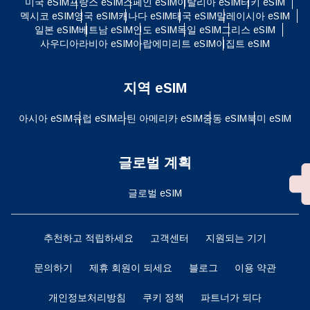
미국 eSIM
프랑스 eSIM
스페인 eSIM
이탈리아 eSIM
터키 eSIM
멕시코 eSIM
영국 eSIM
캐나다 eSIM
태국 eSIM
말레이시아 eSIM
일본 eSIM
베트남 eSIM
인도 eSIM
독일 eSIM
그리스 eSIM
사우디아라비아 eSIM
아랍에미리트 eSIM
이집트 eSIM
지역 eSIM
아시아 eSIM
유럽 ​​eSIM
라틴 아메리카 eSIM
중동 eSIM
북미 eSIM
글로벌 계획
글로벌 eSIM
추천하고 적립하세요
고객센터
지원되는 기기
문의하기
제휴 회원이 되세요
블로그
이용 약관
개인정보처리방침
쿠키 정책
파트너가 되다