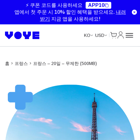
Unlimited Data
Unlimited Data
⚡ 쿠폰 코드를 사용하세요
APP10
앱에서 첫 주문 시 10% 할인 혜택을 받으세요.
내려
받기
지금 앱을 사용하세요!
Cart
내 계정
KO
USD
홈
프랑스
프랑스 – 20일 – 무제한 (500MB)