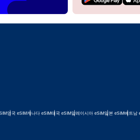
계정을 계속 이용하거나 몇 초 만에 새로 만드세요.
 your eSIM, start by checking if your device supports eSIM
logy. Then, contact your mobile carrier to request an eSIM activ
ill provide you with a QR code or activation details that you ca
Apple
로 계속하기
er in your device settings. Once activated, you can enjoy the ben
한국어
M without needing a physical SIM card!
또는 이메일로 계속하기
통화 선택:
일
화 검색:
OTP 전송
 - 미국 달러
KRW - 대한민국 원
SIM
영국 eSIM
캐나다 eSIM
태국 eSIM
말레이시아 eSIM
일본 eSIM
베트남 e
 - 싱가포르 달러
TWD - 뉴 타이완 달러