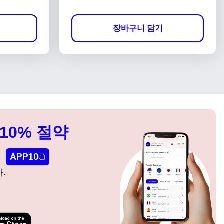
장바구니 담기
10% 절약
요
APP10
.
팝업 닫기
팝업 닫기