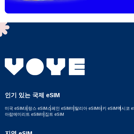
To get
techno
They w
or ent
of eSI
결제
이메
결제통
인기 있는 국제 eSIM
USD
미국 eSIM
프랑스 eSIM
스페인 eSIM
이탈리아 eSIM
터키 eSIM
멕시코 e
아랍에미리트 eSIM
이집트 eSIM
SGD
지역 eSIM