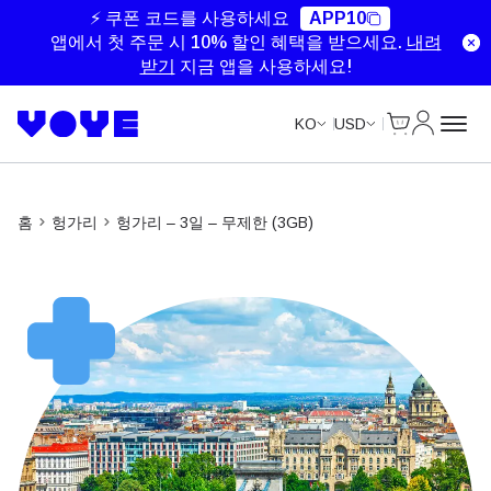
Unlimited Data
Unlimited Data
Unlimited Data
⚡ 쿠폰 코드를 사용하세요
APP10
앱에서 첫 주문 시 10% 할인 혜택을 받으세요.
내려
받기
지금 앱을 사용하세요!
Cart
내 계정
KO
USD
홈
헝가리
헝가리 – 3일 – 무제한 (3GB)