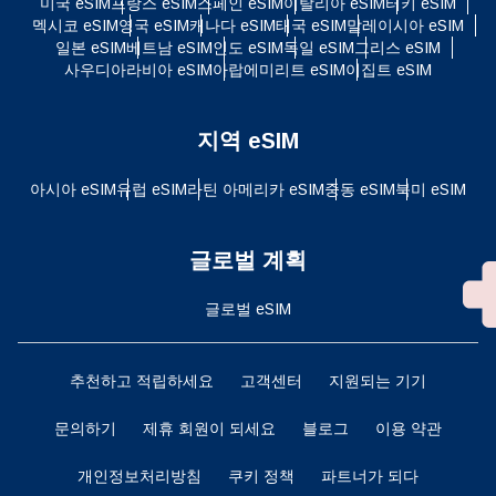
미국 eSIM
프랑스 eSIM
스페인 eSIM
이탈리아 eSIM
터키 eSIM
멕시코 eSIM
영국 eSIM
캐나다 eSIM
태국 eSIM
말레이시아 eSIM
일본 eSIM
베트남 eSIM
인도 eSIM
독일 eSIM
그리스 eSIM
사우디아라비아 eSIM
아랍에미리트 eSIM
이집트 eSIM
지역 eSIM
아시아 eSIM
유럽 ​​eSIM
라틴 아메리카 eSIM
중동 eSIM
북미 eSIM
글로벌 계획
글로벌 eSIM
추천하고 적립하세요
고객센터
지원되는 기기
문의하기
제휴 회원이 되세요
블로그
이용 약관
개인정보처리방침
쿠키 정책
파트너가 되다