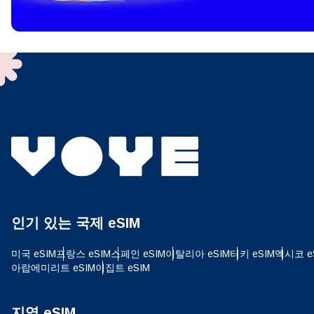
To get
techno
They w
or ent
of eSI
결제
이메
결제통
인기 있는 국제 eSIM
USD
미국 eSIM
프랑스 eSIM
스페인 eSIM
이탈리아 eSIM
터키 eSIM
멕시코 e
아랍에미리트 eSIM
이집트 eSIM
SGD
지역 eSIM