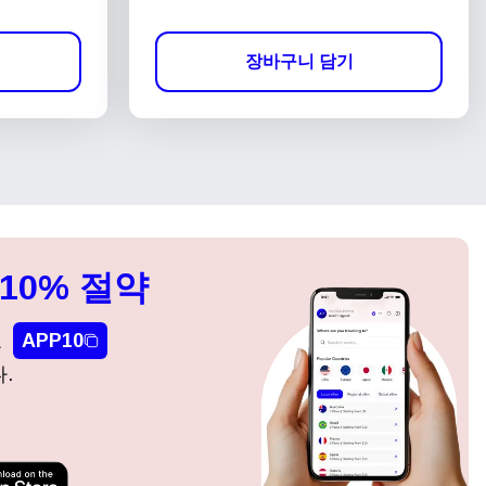
장바구니 담기
10% 절약
요
APP10
.
팝업 닫기
팝업 닫기