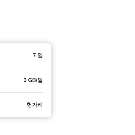
7 일
3 GB/일
헝가리