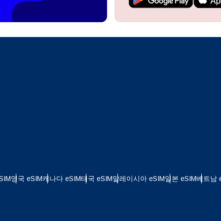
계정을 계속 이용하거나 몇 초 만에 새로 만드세요.
 your eSIM, start by checking if your device supports eSIM
logy. Then, contact your mobile carrier to request an eSIM activ
ill provide you with a QR code or activation details that you ca
Apple
로 계속하기
er in your device settings. Once activated, you can enjoy the ben
한국어
M without needing a physical SIM card!
또는 이메일로 계속하기
통화 선택:
일
화 검색:
OTP 전송
 - 미국 달러
KRW - 대한민국 원
SIM
영국 eSIM
캐나다 eSIM
태국 eSIM
말레이시아 eSIM
일본 eSIM
베트남 e
 - 싱가포르 달러
TWD - 뉴 타이완 달러