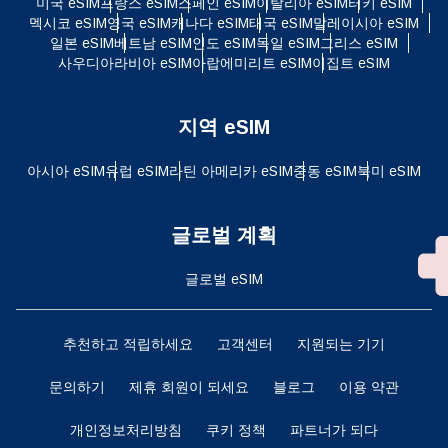
미국 eSIM
프랑스 eSIM
스페인 eSIM
이탈리아 eSIM
터키 eSIM
멕시코 eSIM
영국 eSIM
캐나다 eSIM
태국 eSIM
말레이시아 eSIM
일본 eSIM
베트남 eSIM
인도 eSIM
독일 eSIM
그리스 eSIM
사우디아라비아 eSIM
아랍에미리트 eSIM
이집트 eSIM
지역 eSIM
아시아 eSIM
유럽 ​​eSIM
라틴 아메리카 eSIM
중동 eSIM
북미 eSIM
글로벌 계획
글로벌 eSIM
추천하고 적립하세요
고객센터
지원되는 기기
문의하기
제휴 회원이 되세요
블로그
이용 약관
개인정보처리방침
쿠키 정책
파트너가 되다