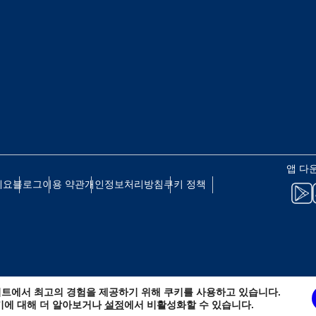
 - 일본 엔
EUR - 유로
 - 태국 바트
PHP - 필리핀 페소
 - 인도네시아 루피아
AUD - 호주 달러
앱 다
세요
블로그
이용 약관
개인정보처리방침
쿠키 정책
 - 캐나다 달러
GBP - 영국 파운드
D - 아랍에미리트 디르함
ILS - 이스라엘 신 셰켈
트에서 최고의 경험을 제공하기 위해 쿠키를 사용하고 있습니다.
 - 스위스 프랑
NZD - 뉴질랜드 달러
키에 대해 더 알아보거나
설정
에서 비활성화할 수 있습니다.