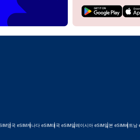
do I get my eSim?
계정을 계속 이용하거나 몇 초 만에 새로 만드세요.
 your eSIM, start by checking if your device supports eSIM
logy. Then, contact your mobile carrier to request an eSIM activ
ill provide you with a QR code or activation details that you ca
Apple
로 계속하기
er in your device settings. Once activated, you can enjoy the ben
한국어
M without needing a physical SIM card!
또는 이메일로 계속하기
통화 선택:
일
화 검색:
OTP 전송
 - 미국 달러
KRW - 대한민국 원
SIM
영국 eSIM
캐나다 eSIM
태국 eSIM
말레이시아 eSIM
일본 eSIM
베트남 e
 - 싱가포르 달러
TWD - 뉴 타이완 달러