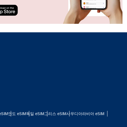
ation.
n scan
efits
팝업 닫기
SIM
인도 eSIM
독일 eSIM
그리스 eSIM
사우디아라비아 eSIM