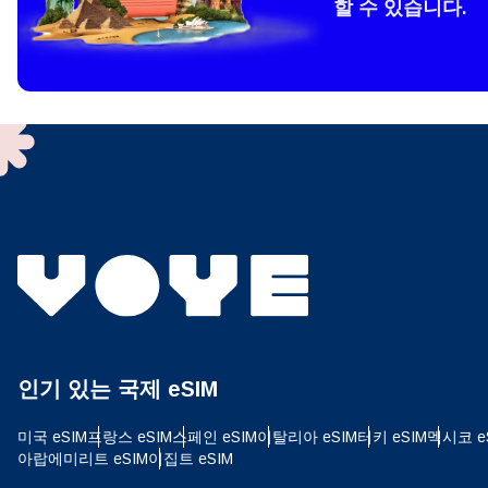
할 수 있습니다.
How 
To get
techno
They w
or ent
of eSI
결제
이메
결제통
인기 있는 국제 eSIM
USD
미국 eSIM
프랑스 eSIM
스페인 eSIM
이탈리아 eSIM
터키 eSIM
멕시코 e
아랍에미리트 eSIM
이집트 eSIM
SGD