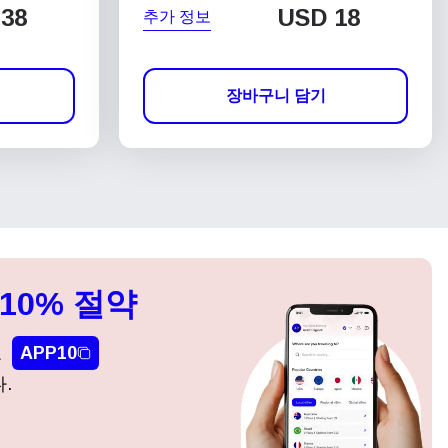
38
USD
18
추가 정보
장바구니 담기
10% 절약
요
APP10
.
팝업 닫기
팝업 닫기