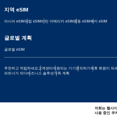
지역 eSIM
JPY
아시아 eSIM
유럽 ​​eSIM
라틴 아메리카 eSIM
중동 eSIM
북미 eSIM
THB
글로벌 계획
글로벌 eSIM
IDR
추천하고 적립하세요
고객센터
지원되는 기기
문의하기
제휴 회원이 되
파트너가 되다
비즈니스 솔루션
가족 계획
CAD
AE
저희는 웹사이
CHF
사용 중인 쿠