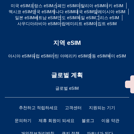
미국 eSIM
프랑스 eSIM
스페인 eSIM
이탈리아 eSIM
터키 eSIM
멕시코 eSIM
영국 eSIM
캐나다 eSIM
태국 eSIM
말레이시아 eSIM
일본 eSIM
베트남 eSIM
인도 eSIM
독일 eSIM
그리스 eSIM
사우디아라비아 eSIM
아랍에미리트 eSIM
이집트 eSIM
지역 eSIM
아시아 eSIM
유럽 ​​eSIM
라틴 아메리카 eSIM
중동 eSIM
북미 eSIM
글로벌 계획
글로벌 eSIM
추천하고 적립하세요
고객센터
지원되는 기기
문의하기
제휴 회원이 되세요
블로그
이용 약관
개인정보처리방침
쿠키 정책
파트너가 되다