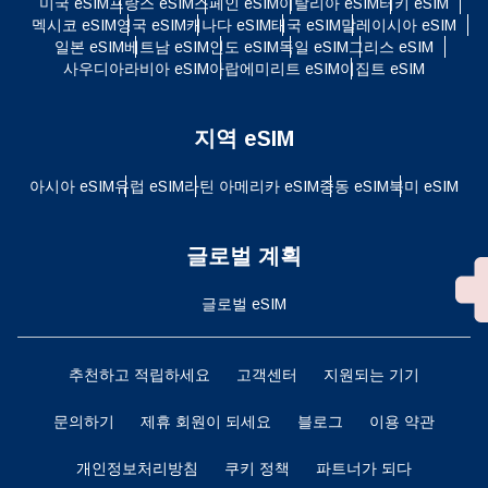
미국 eSIM
프랑스 eSIM
스페인 eSIM
이탈리아 eSIM
터키 eSIM
멕시코 eSIM
영국 eSIM
캐나다 eSIM
태국 eSIM
말레이시아 eSIM
일본 eSIM
베트남 eSIM
인도 eSIM
독일 eSIM
그리스 eSIM
사우디아라비아 eSIM
아랍에미리트 eSIM
이집트 eSIM
지역 eSIM
아시아 eSIM
유럽 ​​eSIM
라틴 아메리카 eSIM
중동 eSIM
북미 eSIM
글로벌 계획
글로벌 eSIM
추천하고 적립하세요
고객센터
지원되는 기기
문의하기
제휴 회원이 되세요
블로그
이용 약관
개인정보처리방침
쿠키 정책
파트너가 되다