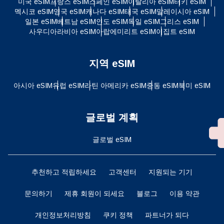
미국 eSIM
프랑스 eSIM
스페인 eSIM
이탈리아 eSIM
터키 eSIM
멕시코 eSIM
영국 eSIM
캐나다 eSIM
태국 eSIM
말레이시아 eSIM
일본 eSIM
베트남 eSIM
인도 eSIM
독일 eSIM
그리스 eSIM
사우디아라비아 eSIM
아랍에미리트 eSIM
이집트 eSIM
지역 eSIM
아시아 eSIM
유럽 ​​eSIM
라틴 아메리카 eSIM
중동 eSIM
북미 eSIM
글로벌 계획
글로벌 eSIM
추천하고 적립하세요
고객센터
지원되는 기기
문의하기
제휴 회원이 되세요
블로그
이용 약관
개인정보처리방침
쿠키 정책
파트너가 되다