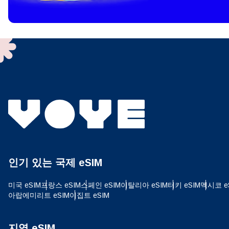
To get
techno
They w
or ent
of eSI
결제
이메
결제통
인기 있는 국제 eSIM
USD
미국 eSIM
프랑스 eSIM
스페인 eSIM
이탈리아 eSIM
터키 eSIM
멕시코 e
아랍에미리트 eSIM
이집트 eSIM
SGD
지역 eSIM