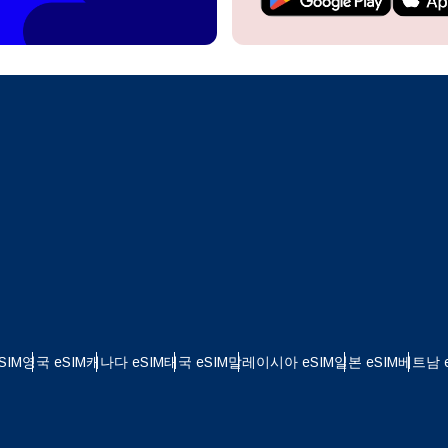
계정을 계속 이용하거나 몇 초 만에 새로 만드세요.
 your eSIM, start by checking if your device supports eSIM
logy. Then, contact your mobile carrier to request an eSIM activ
ill provide you with a QR code or activation details that you ca
Apple
로 계속하기
er in your device settings. Once activated, you can enjoy the ben
한국어
M without needing a physical SIM card!
또는 이메일로 계속하기
통화 선택:
일
화 검색:
OTP 전송
 - 미국 달러
KRW - 대한민국 원
SIM
영국 eSIM
캐나다 eSIM
태국 eSIM
말레이시아 eSIM
일본 eSIM
베트남 e
 - 싱가포르 달러
TWD - 뉴 타이완 달러