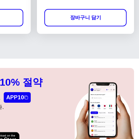
장바구니 담기
10% 절약
요
APP10
.
팝업 닫기
팝업 닫기