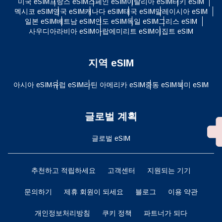
미국 eSIM
프랑스 eSIM
스페인 eSIM
이탈리아 eSIM
터키 eSIM
멕시코 eSIM
영국 eSIM
캐나다 eSIM
태국 eSIM
말레이시아 eSIM
일본 eSIM
베트남 eSIM
인도 eSIM
독일 eSIM
그리스 eSIM
사우디아라비아 eSIM
아랍에미리트 eSIM
이집트 eSIM
지역 eSIM
아시아 eSIM
유럽 ​​eSIM
라틴 아메리카 eSIM
중동 eSIM
북미 eSIM
글로벌 계획
글로벌 eSIM
추천하고 적립하세요
고객센터
지원되는 기기
문의하기
제휴 회원이 되세요
블로그
이용 약관
개인정보처리방침
쿠키 정책
파트너가 되다