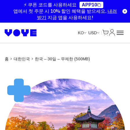
Unlimited Data
Unlimited Data
Unlimited Data
⚡ 쿠폰 코드를 사용하세요
APP10
앱에서 첫 주문 시 10% 할인 혜택을 받으세요.
내려
받기
지금 앱을 사용하세요!
Cart
내 계정
KO
USD
홈
대한민국
한국 – 30일 – 무제한 (500MB)