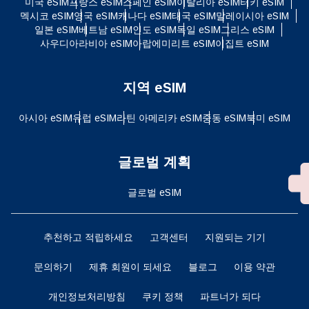
미국 eSIM
프랑스 eSIM
스페인 eSIM
이탈리아 eSIM
터키 eSIM
멕시코 eSIM
영국 eSIM
캐나다 eSIM
태국 eSIM
말레이시아 eSIM
일본 eSIM
베트남 eSIM
인도 eSIM
독일 eSIM
그리스 eSIM
사우디아라비아 eSIM
아랍에미리트 eSIM
이집트 eSIM
지역 eSIM
아시아 eSIM
유럽 ​​eSIM
라틴 아메리카 eSIM
중동 eSIM
북미 eSIM
글로벌 계획
글로벌 eSIM
추천하고 적립하세요
고객센터
지원되는 기기
문의하기
제휴 회원이 되세요
블로그
이용 약관
개인정보처리방침
쿠키 정책
파트너가 되다