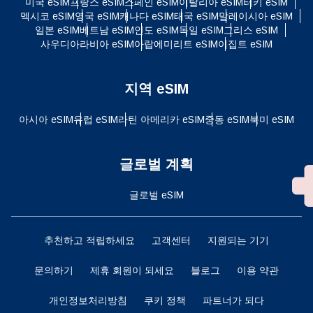
미국 eSIM
프랑스 eSIM
스페인 eSIM
이탈리아 eSIM
터키 eSIM
멕시코 eSIM
영국 eSIM
캐나다 eSIM
태국 eSIM
말레이시아 eSIM
일본 eSIM
베트남 eSIM
인도 eSIM
독일 eSIM
그리스 eSIM
사우디아라비아 eSIM
아랍에미리트 eSIM
이집트 eSIM
지역 eSIM
아시아 eSIM
유럽 ​​eSIM
라틴 아메리카 eSIM
중동 eSIM
북미 eSIM
글로벌 계획
글로벌 eSIM
추천하고 적립하세요
고객센터
지원되는 기기
문의하기
제휴 회원이 되세요
블로그
이용 약관
개인정보처리방침
쿠키 정책
파트너가 되다