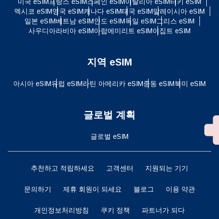
미국 eSIM
프랑스 eSIM
스페인 eSIM
이탈리아 eSIM
터키 eSIM
멕시코 eSIM
영국 eSIM
캐나다 eSIM
태국 eSIM
말레이시아 eSIM
일본 eSIM
베트남 eSIM
인도 eSIM
독일 eSIM
그리스 eSIM
사우디아라비아 eSIM
아랍에미리트 eSIM
이집트 eSIM
지역 eSIM
아시아 eSIM
유럽 ​​eSIM
라틴 아메리카 eSIM
중동 eSIM
북미 eSIM
글로벌 계획
글로벌 eSIM
추천하고 적립하세요
고객센터
지원되는 기기
문의하기
제휴 회원이 되세요
블로그
이용 약관
개인정보처리방침
쿠키 정책
파트너가 되다