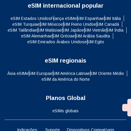
eSIM internacional popular
eSIM Estados Unidos
França eSIM
eSIM Espanha
eSIM Itália
eSIM Turquia
eSIM México
eSIM Reino Unido
eSIM Canadá
eSIM Tailândia
eSIM Malásia
eSIM Japão
eSIM Vietnã
eSIM Índia
eSIM Alemanha
eSIM Grécia
eSIM Arábia Saudita
eSIM Emirados Árabes Unidos
eSIM Egito
eSIM regionais
Ásia eSIM
eSIM Europa
eSIM América Latina
eSIM Oriente Médio
eSIM da América do Norte
Planos Global
eSIMs globais
Indicações:
Suporte
Dispositivos Compatíveis