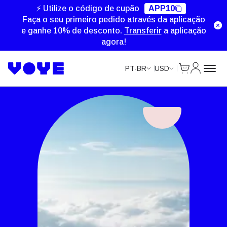
⚡ Utilize o código de cupão
APP10
Faça o seu primeiro pedido através da aplicação
e ganhe 10% de desconto.
Transferir
a aplicação
agora!
Cart
Minha Co
PT-BR
USD