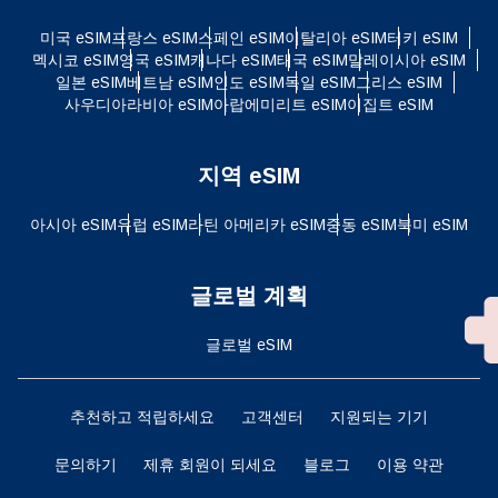
미국 eSIM
프랑스 eSIM
스페인 eSIM
이탈리아 eSIM
터키 eSIM
멕시코 eSIM
영국 eSIM
캐나다 eSIM
태국 eSIM
말레이시아 eSIM
일본 eSIM
베트남 eSIM
인도 eSIM
독일 eSIM
그리스 eSIM
사우디아라비아 eSIM
아랍에미리트 eSIM
이집트 eSIM
지역 eSIM
아시아 eSIM
유럽 ​​eSIM
라틴 아메리카 eSIM
중동 eSIM
북미 eSIM
글로벌 계획
글로벌 eSIM
추천하고 적립하세요
고객센터
지원되는 기기
문의하기
제휴 회원이 되세요
블로그
이용 약관