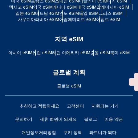
미국 eSIM
프랑스 eSIM
스페인 eSIM
이탈리아 eSIM
터키 eSIM
멕시코 eSIM
영국 eSIM
캐나다 eSIM
태국 eSIM
말레이시아 eSIM
일본 eSIM
베트남 eSIM
인도 eSIM
독일 eSIM
그리스 eSIM
사우디아라비아 eSIM
아랍에미리트 eSIM
이집트 eSIM
지역 eSIM
아시아 eSIM
유럽 ​​eSIM
라틴 아메리카 eSIM
중동 eSIM
북미 eSIM
글로벌 계획
글로벌 eSIM
추천하고 적립하세요
고객센터
지원되는 기기
문의하기
제휴 회원이 되세요
블로그
이용 약관
개인정보처리방침
쿠키 정책
파트너가 되다