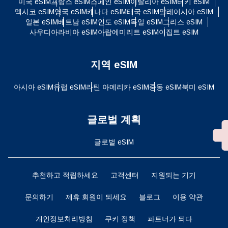
미국 eSIM
프랑스 eSIM
스페인 eSIM
이탈리아 eSIM
터키 eSIM
멕시코 eSIM
영국 eSIM
캐나다 eSIM
태국 eSIM
말레이시아 eSIM
일본 eSIM
베트남 eSIM
인도 eSIM
독일 eSIM
그리스 eSIM
사우디아라비아 eSIM
아랍에미리트 eSIM
이집트 eSIM
지역 eSIM
아시아 eSIM
유럽 ​​eSIM
라틴 아메리카 eSIM
중동 eSIM
북미 eSIM
글로벌 계획
글로벌 eSIM
추천하고 적립하세요
고객센터
지원되는 기기
문의하기
제휴 회원이 되세요
블로그
이용 약관
개인정보처리방침
쿠키 정책
파트너가 되다