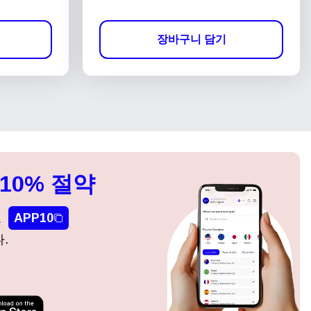
장바구니 담기
10% 절약
요
APP10
.
팝업 닫기
팝업 닫기