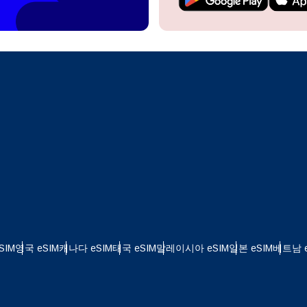
계정을 계속 이용하거나 몇 초 만에 새로 만드세요.
 your eSIM, start by checking if your device supports eSIM
logy. Then, contact your mobile carrier to request an eSIM activ
ill provide you with a QR code or activation details that you ca
Apple
로 계속하기
er in your device settings. Once activated, you can enjoy the ben
한국어
M without needing a physical SIM card!
또는 이메일로 계속하기
통화 선택:
일
화 검색:
OTP 전송
 - 미국 달러
KRW - 대한민국 원
SIM
영국 eSIM
캐나다 eSIM
태국 eSIM
말레이시아 eSIM
일본 eSIM
베트남 e
 - 싱가포르 달러
TWD - 뉴 타이완 달러