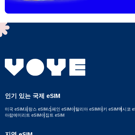
To get
techno
They w
or ent
of eSI
결제
이메
결제통
인기 있는 국제 eSIM
USD
미국 eSIM
프랑스 eSIM
스페인 eSIM
이탈리아 eSIM
터키 eSIM
멕시코 e
아랍에미리트 eSIM
이집트 eSIM
SGD
지역 eSIM